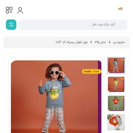
سایزبندی
سایز 35
بلوز شلوار پسرانه کد 1114