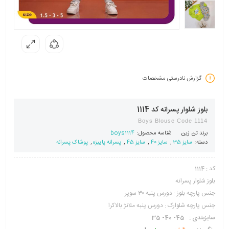
گزارش نادرستی مشخصات
بلوز شلوار پسرانه کد 1114
Boys Blouse Code 1114
برند
تن زین
شناسه محصول:
boys1114
دسته:
سایز 35
,
سایز 40
,
سایز 45
,
پسرانه پاییزه
,
پوشاک پسرانه
کد : 1114
بلوز شلوار پسرانه
جنس پارچه بلوز : دورس پنبه ۳۰ سوپر
جنس پارچه شلوارک : دورس پنبه ملانژ بالاکرا
سایزبندی : 45- 40- 35