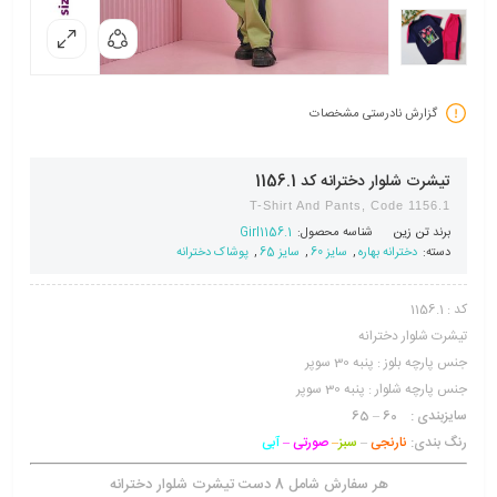
گزارش نادرستی مشخصات
تیشرت شلوار دخترانه کد 1156.1
T-Shirt And Pants, Code 1156.1
برند
تن زین
شناسه محصول:
Girl1156.1
دسته:
دخترانه بهاره
,
سایز 60
,
سایز 65
,
پوشاک دخترانه
کد : 1156.1
تیشرت شلوار دخترانه
جنس پارچه بلوز : پنبه 30 سوپر
جنس پارچه شلوار : پنبه 30 سوپر
سایزبندی : 60 – 65
رنگ بندی:
نارنجی
–
سبز
–
صورتی –
آبی
هر سفارش شامل 8 دست تیشرت شلوار دخترانه