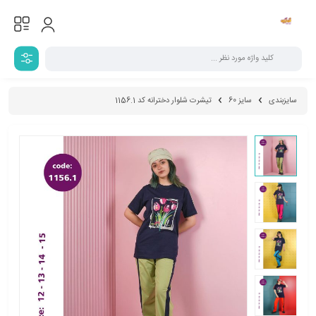
سایزبندی
سایز 60
تیشرت شلوار دخترانه کد 1156.1