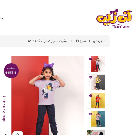
خان
سایزبندی
سایز 40
تیشرت شلوار دخترانه کد 1153.1