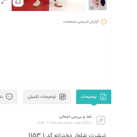
گزارش نادرستی مشخصات
توضیحات
توضیحات تکمیلی
نظر
نقد و بررسی اجمالی
Girls; T-shirt and pants, code 1153.1
تیشرت شلوار دخترانه کد 1153.1