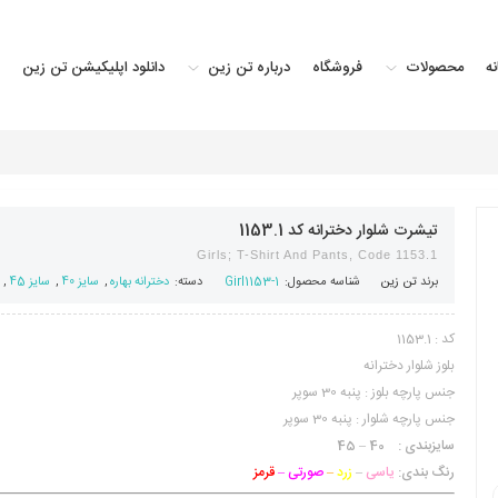
ه
محصولات
فروشگاه
درباره تن زین
دانلود اپلیکیشن تن زین
تیشرت شلوار دخترانه کد 1153.1
Girls; T-Shirt And Pants, Code 1153.1
برند
تن زین
شناسه محصول:
Girl1153-1
دسته:
دخترانه بهاره
,
سایز 40
,
سایز 45
,
کد : 1153.1
بلوز شلوار دخترانه
جنس پارچه بلوز : پنبه 30 سوپر
جنس پارچه شلوار : پنبه 30 سوپر
سایزبندی : 40 – 45
رنگ بندی:
یاسی
–
زرد
–
صورتی –
قرمز